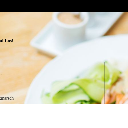
nd Los!
e
kmarsch