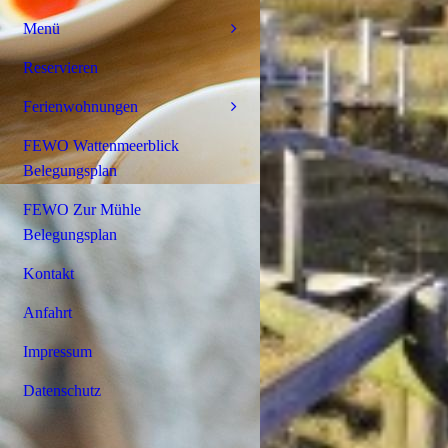
Menü
Reservieren
Ferienwohnungen
FEWO Wattenmeerblick
Belegungsplan
FEWO Zur Mühle
Belegungsplan
Kontakt
Anfahrt
Impressum
Datenschutz