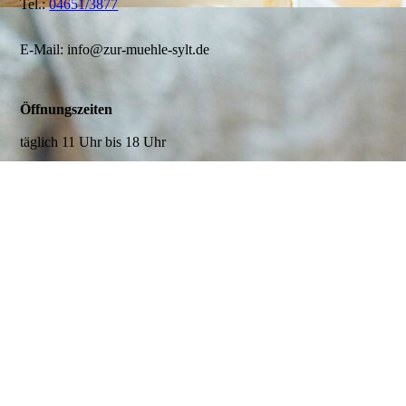
Tel.:
04651/3877
E-Mail: info@zur-muehle-sylt.de
Öffnungszeiten
täglich 11 Uhr bis 18 Uhr
Dienstag Ruhetag
Ihr Weg in Das Lokal
Lochterbarig 24
25980 Sylt OT Munkmarsch
>
Anfahrt
Möchten Sie reservieren?